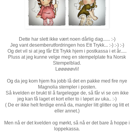
Dette har slett ikke vært noen dårlig dag...... :-)
Jeg vant desemberutfordringen hos Ett Trykk... :-) :-) :-)
Og det vil si at jeg får Ett Trykk hjem i postkassa i et år.....
Pluss at jeg kunne velge meg en stempelplate fra Norsk
Stempelblad.
Løøøøøvli!
Og da jeg kom hjem fra jobb lå det en pakke med fire nye
Magnolia stempler i posten.
Så kvelden er brukt til å fargelegge de, så får vi se om ikke
jeg kan få laget et kort eller to i løpet av uka.. :-)
( De er ikke helt ferdige ennå da, mangler litt glitter og litt et
eller annet.)
Men nå er det kvelden og mørkt, så nå er det bare å hoppe i
loppekassa.