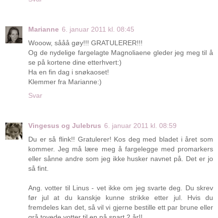
Marianne
6. januar 2011 kl. 08:45
Wooow, sååå gøy!!! GRATULERER!!!
Og de nydelige fargelagte Magnoliaene gleder jeg meg til å
se på kortene dine etterhvert:)
Ha en fin dag i snøkaoset!
Klemmer fra Marianne:)
Svar
Vingesus og Julebrus
6. januar 2011 kl. 08:59
Du er så flink!! Gratulerer! Kos deg med bladet i året som
kommer. Jeg må lære meg å fargelegge med promarkers
eller sånne andre som jeg ikke husker navnet på. Det er jo
så fint.
Ang. votter til Linus - vet ikke om jeg svarte deg. Du skrev
før jul at du kanskje kunne strikke etter jul. Hvis du
fremdeles kan det, så vil vi gjerne bestille ett par brune eller
grå tovede votter til en på snart 2 år!!