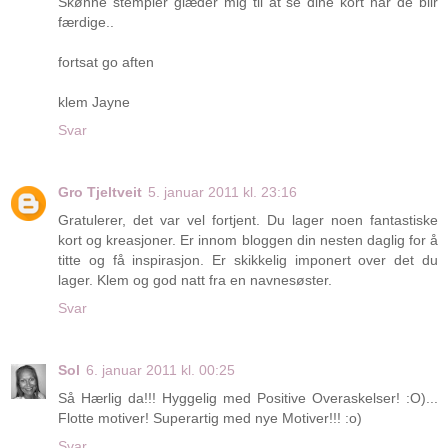
Skønne stempler glæder mig til at se dine kort når de blir
færdige..
fortsat go aften
klem Jayne
Svar
Gro Tjeltveit
5. januar 2011 kl. 23:16
Gratulerer, det var vel fortjent. Du lager noen fantastiske
kort og kreasjoner. Er innom bloggen din nesten daglig for å
titte og få inspirasjon. Er skikkelig imponert over det du
lager. Klem og god natt fra en navnesøster.
Svar
Sol
6. januar 2011 kl. 00:25
Så Hærlig da!!! Hyggelig med Positive Overaskelser! :O)...
Flotte motiver! Superartig med nye Motiver!!! :o)
Svar